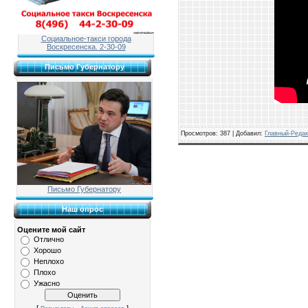
Социальное-такси города
Воскресенска. 2-30-09
Письмо Губернатору
Просмотров: 387 | Добавил:
Главный-Редак
Письмо Губернатору
Наш опрос
Оцените мой сайт
Отлично
Хорошо
Неплохо
Плохо
Ужасно