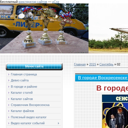
Бесплатный
конструктор сайтов
—
uCoz
Главная
»
2015
»
Сентябрь
»
02
Меню сайта
Главная страница
В городе Воскресенске
Девиз сайта
В город
В городе и районе
Каталог статей
Каталог сайтов
Справочник Воскресенска
Каталог файлов
Полезный видео каталог
Видео каталог событий