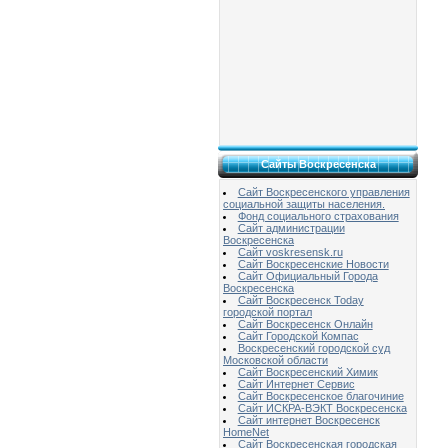
Сайты Воскресенска
Сайт Воскресенского управления
социальной защиты населения.
Фонд социального страхования
Сайт администрации
Воскресенска
Сайт voskresensk.ru
Сайт Воскресенские Новости
Сайт Официальный Города
Воскресенска
Сайт Воскресенск Today
городской портал
Сайт Воскресенск Онлайн
Сайт Городской Компас
Воскресенский городской суд
Московской области
Сайт Воскресенский Химик
Сайт Интернет Сервис
Сайт Воскресенское благочиние
Сайт ИСКРА-ВЭКТ Воскресенска
Сайт интернет Воскресенск
HomeNet
Сайт Воскресенская городская