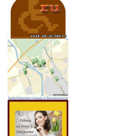
Кафе/бары/рестораны в Воскресенске