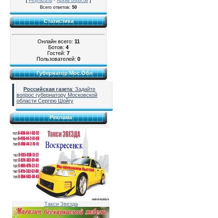
[
·
]
Результаты
Архив опросов
Всего ответов:
50
Статистика
Онлайн всего:
11
Ботов:
4
Гостей:
7
Пользователей:
0
Губернатор Мос.Обл
Российская газета
: Задайте
вопрос губернатору Московской
области Сергею Шойгу
Реклама
Такси Звезда