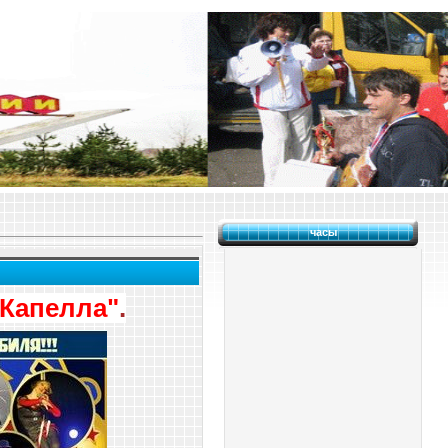
часы
"Капелла"
.