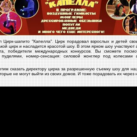
л Цирк-шапито "Капелла". Цирк порадовал взрослых и детей св
кой цирк и насладится красотой шоу. В этом ярком шоу участвуют 
га, победители международных конкурсов. Вы сможете посмо
 пуделями, номер-сенсация: силовой жонглер под колесами 
тим сказать директору цирка за разрешенную съемку шоу для на
торые не могут выйти из своих домов. И тоже порадовать их через