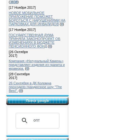
(
3838
)
[17 Ноября 2017]
НОВОЕ МОБИЛЬНОЕ
ПРИЛОЖЕНИЕ ПОМОЖЕТ
БОРОТЬСЯ С НАРУШЕНИЯМИ НА
ПАРКОВКАХ ДЛЯ ИНВАЛИДОВ
(
0
)
[17 Ноября 2017]
ГОСУДАРСТВЕННАЯ ДУМА
ПРИНЯЛА ЗАКОНОПРОЕКТ ОБ
ИЗМЕНЕНИЯХ В БЮДЖЕТЕ
ПЕНСИОННОГО ФОНД
(
0
)
[26 Октября
2017]
Компания <Натуральный Камень>
представляет изделия из гранита и
мрамора.
(
0
)
[28 Сентября
2017]
26 Сентября в ДК Коломна
проходило грандиозное шоу "The
Best".
(
0
)
Поиск google