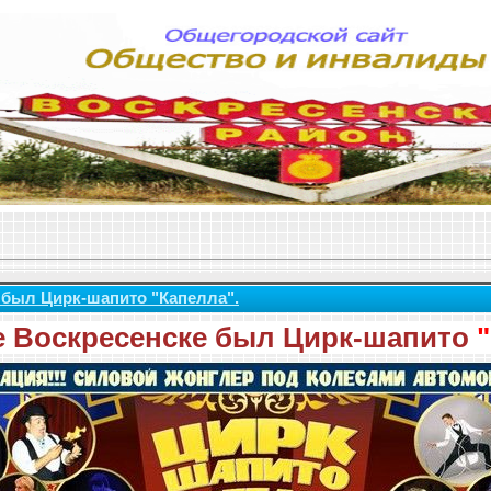
 был Цирк-шапито "Капелла".
е Воскресенске был Цирк-шапито