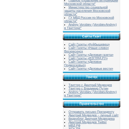
Главное управление ветеринарии
Московской области"
Министерство социальной
защиты населения Московской
области"
ГУ МВД России по Московской
области"
Andrey Vorobiev (VorobievAndrey)
в Твиттере"
Сайты Газет
Сайт Газеты «Куйбышевец»
Сайт Газеты «Наше слово»
Воскресенск
Сайт Газеты «Деловая газета»
Сайт Газеты «ВЗГЛЯД.РУ»
Сайт Газеты «Деловое
Подмосковье»
Сайт Газеты «Деловые вести»
Твитер
Твиттер с Дмитрий Медведев
Твиттер с Владимир Путин
Andrey Vorobiev (VorobievAndrey)
в Твиттере"
Правительство
Отправить письмо Президенту
Дмитрий Медведев – личный сайт
Видеоблог Дмитрия Медведева
Дмитрий Медведев Twitter
МВД РФ