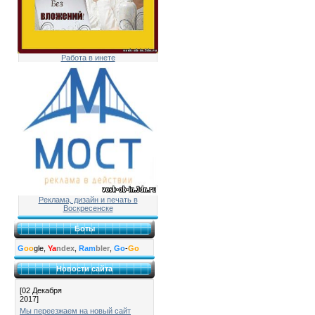
Работа в инете
Реклама, дизайн и печать в
Воскресенске
Боты
G
oo
gle,
Ya
ndex
,
Ram
bler
,
Go
-
Go
Новости сайта
[02 Декабря
2017]
Мы переезжаем на новый сайт