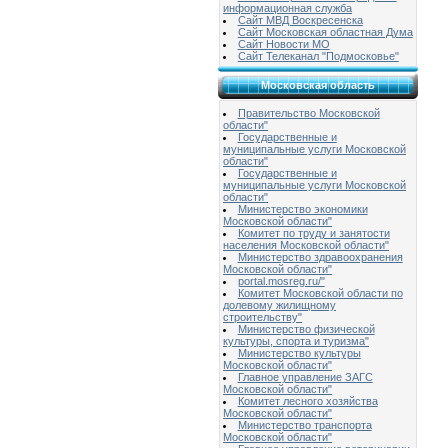
информационная служба
Сайт МВД Воскресенска
Сайт Московская областная Дума
Сайт Новости МО
Сайт Телеканал "Подмосковье"
Московская область
Правительство Московской
области"
Государственные и
муниципальные услуги Московской
области"
Государственные и
муниципальные услуги Московской
области"
Министерство экономики
Московской области"
Комитет по труду и занятости
населения Московской области"
Министерство здравоохранения
Московской области"
portal.mosreg.ru/"
Комитет Московской области по
долевому жилищному
строительству"
Министерство физической
культуры, спорта и туризма"
Министерство культуры
Московской области"
Главное управление ЗАГС
Московской области"
Комитет лесного хозяйства
Московской области"
Министерство транспорта
Московской области"