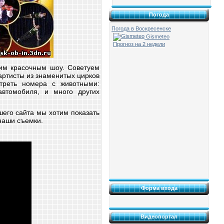
Погода
Погода в Воскресенске
Gismeteo
Прогноз на 2 недели
оим красочным шоу. Советуем
артисты из знаменитых цирков
треть номера с животными:
автомобиля, и много других
шего сайта мы хотим показать
 наши съемки.
Форма входа
Видеопортал