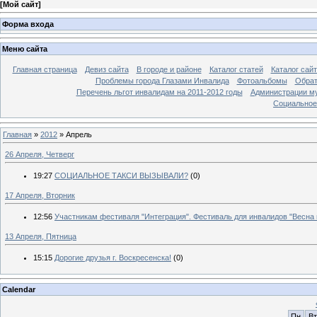
[
Мой сайт
]
Форма входа
Меню сайта
Главная страница
Девиз сайта
В городе и районе
Каталог статей
Каталог сай
Проблемы города Глазами Инвалида
Фотоальбомы
Обрат
Перечень льгот инвалидам на 2011-2012 годы
Администрации му
Социальное-
Главная
»
2012
»
Апрель
26 Апреля, Четверг
19:27
СОЦИАЛЬНОЕ ТАКСИ ВЫЗЫВАЛИ?
(0)
17 Апреля, Вторник
12:56
Участникам фестиваля "Интеграция". Фестиваль для инвалидов "Весна 
13 Апреля, Пятница
15:15
Дорогие друзья г. Воскресенска!
(0)
Calendar
Пн
Вт