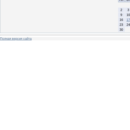
2
3
9
10
16
17
23
24
30
Полная версия сайта