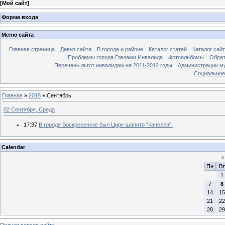
[
Мой сайт
]
Форма входа
Меню сайта
Главная страница
Девиз сайта
В городе и районе
Каталог статей
Каталог сай
Проблемы города Глазами Инвалида
Фотоальбомы
Обрат
Перечень льгот инвалидам на 2011-2012 годы
Администрации му
Социальное-
Главная
»
2015
»
Сентябрь
02 Сентября, Среда
17:37
В городе Воскресенске был Цирк-шапито "Капелла".
Calendar
«
Пн
Вт
1
7
8
14
15
21
22
28
29
Полная версия сайта