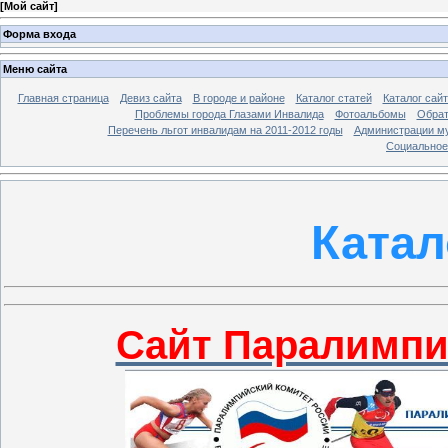
[
Мой сайт
]
Форма входа
Меню сайта
Главная страница
Девиз сайта
В городе и районе
Каталог статей
Каталог сай
Проблемы города Глазами Инвалида
Фотоальбомы
Обрат
Перечень льгот инвалидам на 2011-2012 годы
Администрации му
Социальное-
Катал
Сайт Паралимпи