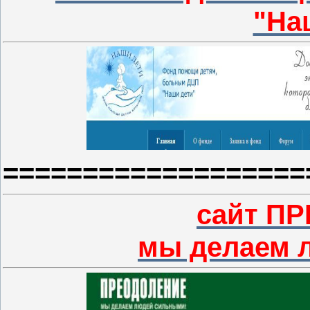
"На
===================
сайт П
мы делаем 