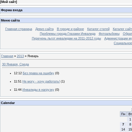
[
Мой сайт
]
Форма входа
Меню сайта
Главная страница
Девиз сайта
В городе и районе
Каталог статей
Каталог сай
Проблемы города Глазами Инвалида
Фотоальбомы
Обрат
Перечень льгот инвалидам на 2011-2012 годы
Администрации му
Социальное-
Главная
»
2013
»
Январь
30 Января, Среда
12:12
Без права на ошибку
(0)
11:51
Не могу - хочу работать!
(1)
11:44
Инвалиды в нагрузку
(0)
Calendar
Пн
Вт
1
7
8
14
15