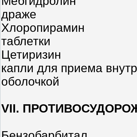
Мебгидролин
драже
Хлоропирамин
таблетки
Цетиризин
капли для приема внутр
оболочкой
VII. ПРОТИВОСУДОР
Бензобарбитал