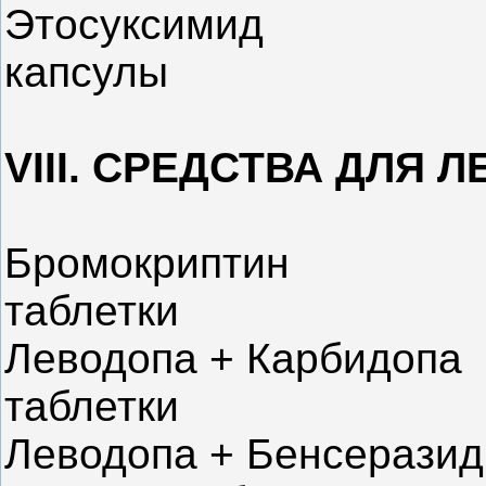
Этосуксимид
капсулы
VIII. СРЕДСТВА ДЛЯ
Бромокриптин
таблетки
Леводопа + Карбидопа
таблетки
Леводопа + Бенсеразид