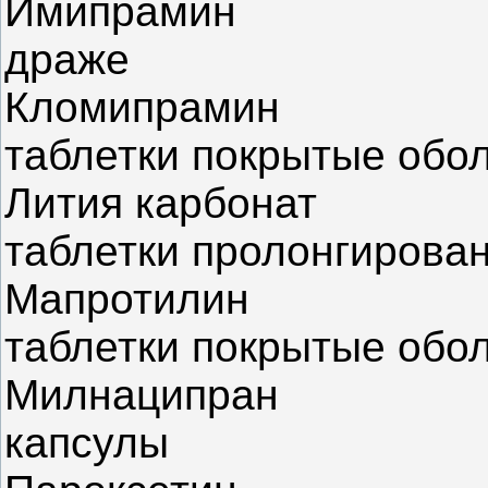
Имипрамин
драже
Кломипрамин
таблетки покрытые обо
Лития карбонат
таблетки пролонгирова
Мапротилин
таблетки покрытые обо
Милнаципран
капсулы