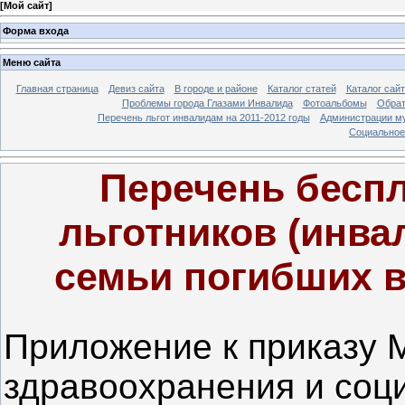
[
Мой сайт
]
Форма входа
Меню сайта
Главная страница
Девиз сайта
В городе и районе
Каталог статей
Каталог сай
Проблемы города Глазами Инвалида
Фотоальбомы
Обрат
Перечень льгот инвалидам на 2011-2012 годы
Администрации му
Социальное-
Перечень беспл
льготников (инва
семьи погибших в
Приложение к приказу 
здравоохранения и соц