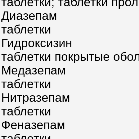
таблетки; таблетки про
Диазепам
таблетки
Гидроксизин
таблетки покрытые обо
Медазепам
таблетки
Нитразепам
таблетки
Феназепам
таблетки