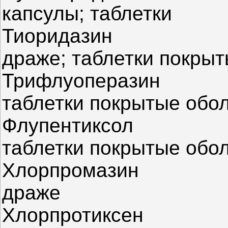
капсулы; таблетки
Тиоридазин
драже; таблетки покры
Трифлуоперазин
таблетки покрытые обо
Флупентиксол
таблетки покрытые обо
Хлорпромазин
драже
Хлорпротиксен