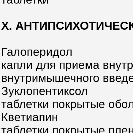
X. АНТИПСИХОТИЧЕС
Галоперидол
капли для приема внутр
внутримышечного введе
Зуклопентиксол
таблетки покрытые обо
Кветиапин
таблетки покрытые пле