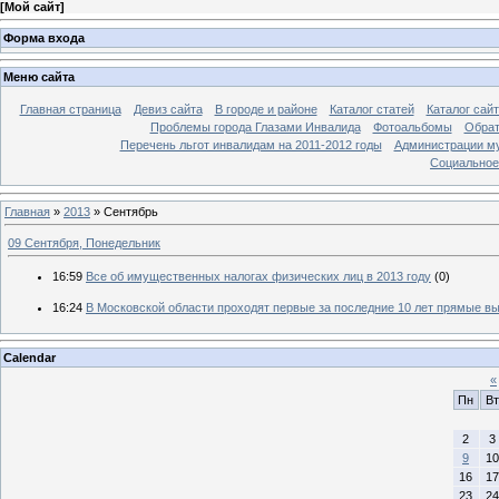
[
Мой сайт
]
Форма входа
Меню сайта
Главная страница
Девиз сайта
В городе и районе
Каталог статей
Каталог сай
Проблемы города Глазами Инвалида
Фотоальбомы
Обрат
Перечень льгот инвалидам на 2011-2012 годы
Администрации му
Социальное-
Главная
»
2013
»
Сентябрь
09 Сентября, Понедельник
16:59
Все об имущественных налогах физических лиц в 2013 году
(0)
16:24
В Московской области проходят первые за последние 10 лет прямые в
Calendar
«
Пн
Вт
2
3
9
10
16
17
23
24