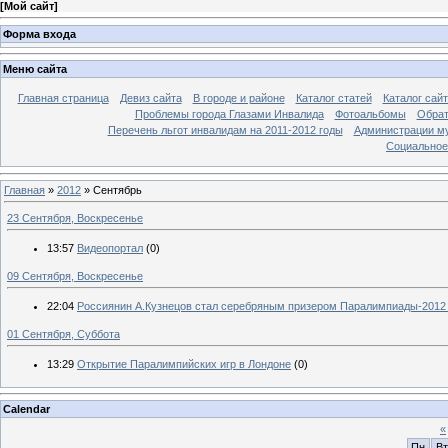
[
Мой сайт
]
Форма входа
Меню сайта
Главная страница
Девиз сайта
В городе и районе
Каталог статей
Каталог сай
Проблемы города Глазами Инвалида
Фотоальбомы
Обрат
Перечень льгот инвалидам на 2011-2012 годы
Администрации му
Социальное-
Главная
»
2012
»
Сентябрь
23 Сентября, Воскресенье
13:57
Видеопортал
(0)
09 Сентября, Воскресенье
22:04
Россиянин А.Кузнецов стал серебряным призером Паралимпиады-2012 
01 Сентября, Суббота
13:29
Открытие Паралимпийских игр в Лондоне
(0)
Calendar
«
Пн
Вт