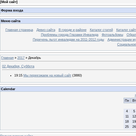
[
Мой сайт
]
Форма входа
Меню сайта
Главная страница
Девиз сайта
В городе и районе
Каталог статей
Каталог сай
Проблемы города Глазами Инвалида
Фотоальбомы
Обрат
Перечень льгот инвалидам на 2011-2012 годы
Администрации му
Социальное-
Главная
»
2017
»
Декабрь
02 Декабря, Суббота
19:15
Мы переезжаем на новый сайт
(3880)
Calendar
Пн
Вт
4
5
11
12
18
19
25
26
Полная версия сайта