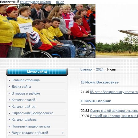
Бесплатный
конструктор сайтов
—
uCoz
Главная
»
2014
»
Июнь
Меню сайта
Главная страница
15 Июня, Воскресенье
Девиз сайта
14:45
85 лет г.Воскресенску гости г
В городе и районе
Каталог статей
10 Июня, Вторник
Каталог сайтов
22:53
Смотр малой авиации открыл
Справочник Воскресенска
00:26
Я такой же человек, как и 
Каталог файлов
Полезный видео каталог
Видео каталог событий