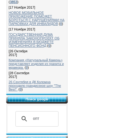
(
3853
)
[17 Ноября 2017]
НОВОЕ МОБИЛЬНОЕ
ПРИЛОЖЕНИЕ ПОМОЖЕТ
БОРОТЬСЯ С НАРУШЕНИЯМИ НА
ПАРКОВКАХ ДЛЯ ИНВАЛИДОВ
(
0
)
[17 Ноября 2017]
ГОСУДАРСТВЕННАЯ ДУМА
ПРИНЯЛА ЗАКОНОПРОЕКТ ОБ
ИЗМЕНЕНИЯХ В БЮДЖЕТЕ
ПЕНСИОННОГО ФОНД
(
0
)
[26 Октября
2017]
Компания <Натуральный Камень>
представляет изделия из гранита и
мрамора.
(
0
)
[28 Сентября
2017]
26 Сентября в ДК Коломна
проходило грандиозное шоу "The
Best".
(
0
)
Поиск google