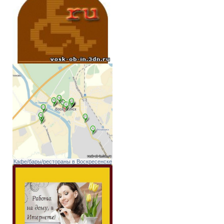
Кафе/бары/рестораны в Воскресенске