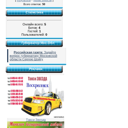
[
·
]
Результаты
Архив опросов
Всего ответов:
50
Статистика
Онлайн всего:
5
Ботов:
4
Гостей:
1
Пользователей:
0
Губернатор Мос.Обл
Российская газета
: Задайте
вопрос губернатору Московской
области Сергею Шойгу
Реклама
Такси Звезда