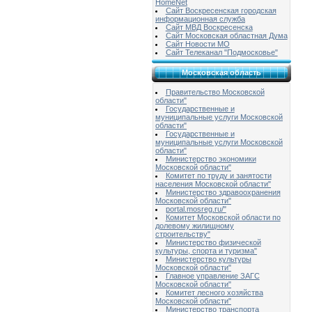
HomeNet
Сайт Воскресенская городская
информационная служба
Сайт МВД Воскресенска
Сайт Московская областная Дума
Сайт Новости МО
Сайт Телеканал "Подмосковье"
Московская область
Правительство Московской
области"
Государственные и
муниципальные услуги Московской
области"
Государственные и
муниципальные услуги Московской
области"
Министерство экономики
Московской области"
Комитет по труду и занятости
населения Московской области"
Министерство здравоохранения
Московской области"
portal.mosreg.ru/"
Комитет Московской области по
долевому жилищному
строительству"
Министерство физической
культуры, спорта и туризма"
Министерство культуры
Московской области"
Главное управление ЗАГС
Московской области"
Комитет лесного хозяйства
Московской области"
Министерство транспорта