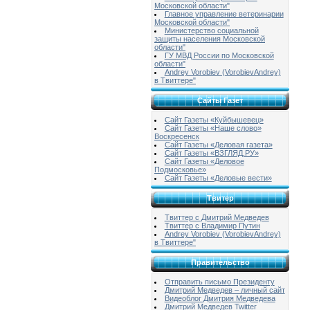
Московской области"
Главное управление ветеринарии
Московской области"
Министерство социальной
защиты населения Московской
области"
ГУ МВД России по Московской
области"
Andrey Vorobiev (VorobievAndrey)
в Твиттере"
Сайты Газет
Сайт Газеты «Куйбышевец»
Сайт Газеты «Наше слово»
Воскресенск
Сайт Газеты «Деловая газета»
Сайт Газеты «ВЗГЛЯД.РУ»
Сайт Газеты «Деловое
Подмосковье»
Сайт Газеты «Деловые вести»
Твитер
Твиттер с Дмитрий Медведев
Твиттер с Владимир Путин
Andrey Vorobiev (VorobievAndrey)
в Твиттере"
Правительство
Отправить письмо Президенту
Дмитрий Медведев – личный сайт
Видеоблог Дмитрия Медведева
Дмитрий Медведев Twitter