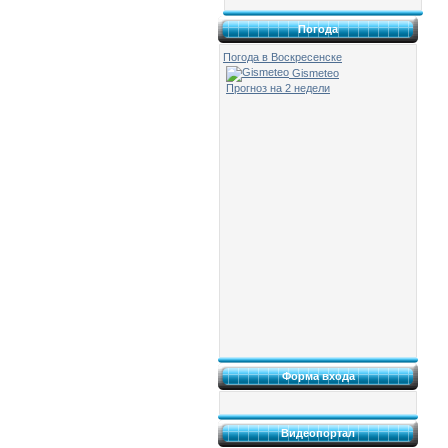
Погода
Погода в Воскресенске
Gismeteo
Прогноз на 2 недели
Форма входа
Видеопортал