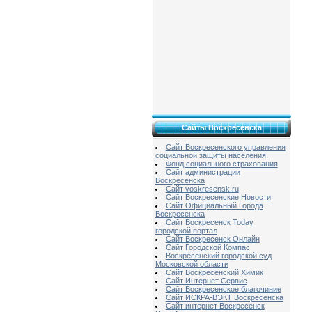
Сайты Воскресенска
Сайт Воскресенского управления
социальной защиты населения.
Фонд социального страхования
Сайт администрации
Воскресенска
Сайт voskresensk.ru
Сайт Воскресенские Новости
Сайт Официальный Города
Воскресенска
Сайт Воскресенск Today
городской портал
Сайт Воскресенск Онлайн
Сайт Городской Компас
Воскресенский городской суд
Московской области
Сайт Воскресенский Химик
Сайт Интернет Сервис
Сайт Воскресенское благочиние
Сайт ИСКРА-ВЭКТ Воскресенска
Сайт интернет Воскресенск