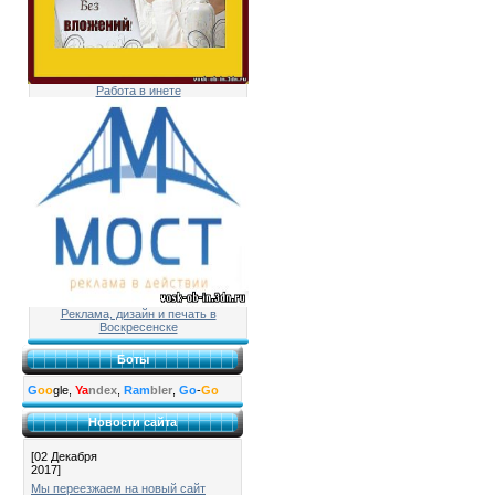
Работа в инете
Реклама, дизайн и печать в
Воскресенске
Боты
G
oo
gle,
Ya
ndex
,
Ram
bler
,
Go
-
Go
Новости сайта
[02 Декабря
2017]
Мы переезжаем на новый сайт