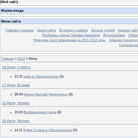
[
Мой сайт
]
Форма входа
Меню сайта
Главная страница
Девиз сайта
В городе и районе
Каталог статей
Каталог сай
Проблемы города Глазами Инвалида
Фотоальбомы
Обрат
Перечень льгот инвалидам на 2011-2012 годы
Администрации му
Социальное-
Главная
»
2012
»
Июль
28 Июля, Суббота
21:31
цирк в г Воскресенске
(0)
17 Июля, Вторник
20:54
Икона Николай Чюдотворца
(0)
12 Июля, Четверг
15:03
Безбарьерная среда
(0)
05 Июля, Четверг
14:11
Кубок Стэнли в г.Воскресенске
(0)