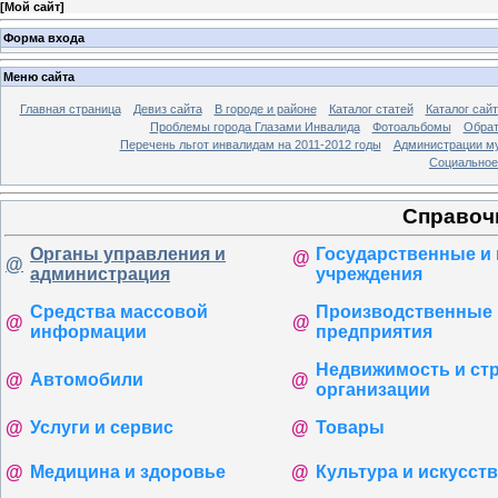
[
Мой сайт
]
Форма входа
Меню сайта
Главная страница
Девиз сайта
В городе и районе
Каталог статей
Каталог сай
Проблемы города Глазами Инвалида
Фотоальбомы
Обрат
Перечень льгот инвалидам на 2011-2012 годы
Администрации му
Социальное-
Справоч
Органы управления и
Государственные и
@
@
администрация
учреждения
Средства массовой
Производственные
@
@
информации
предприятия
Недвижимость и ст
@
Автомобили
@
организации
@
Услуги и сервис
@
Товары
@
Медицина и здоровье
@
Культура и искусст