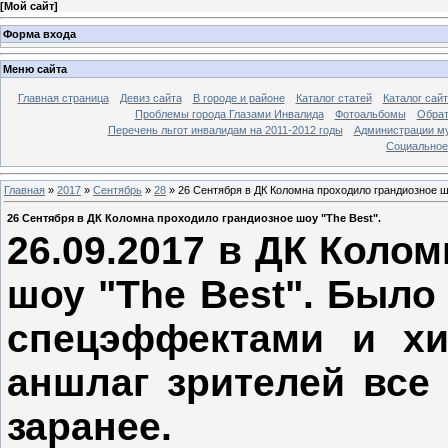
[
Мой сайт
]
Форма входа
Меню сайта
Главная страница
Девиз сайта
В городе и районе
Каталог статей
Каталог сай
Проблемы города Глазами Инвалида
Фотоальбомы
Обрат
Перечень льгот инвалидам на 2011-2012 годы
Администрации му
Социальное-
Главная
»
2017
»
Сентябрь
»
28
» 26 Сентября в ДК Коломна проходило грандиозное шо
26 Сентября в ДК Коломна проходило грандиозное шоу "The Best".
26.09.2017 в ДК Коло
шоу "The Best". Было
спецэффектами и хи
аншлаг зрителей все
заранее.