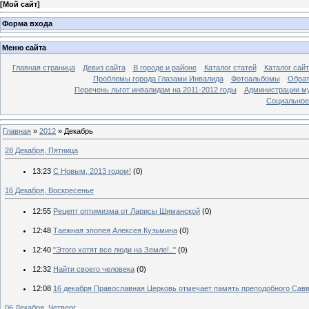
[
Мой сайт
]
Форма входа
Меню сайта
Главная страница
Девиз сайта
В городе и районе
Каталог статей
Каталог сай
Проблемы города Глазами Инвалида
Фотоальбомы
Обрат
Перечень льгот инвалидам на 2011-2012 годы
Администрации му
Социальное-
Главная
»
2012
»
Декабрь
28 Декабря, Пятница
13:23
C Новым, 2013 годом!
(0)
16 Декабря, Воскресенье
12:55
Рецепт оптимизма от Ларисы Шиманской
(0)
12:48
Таежная эпопея Алексея Кузьмина
(0)
12:40
"Этого хотят все люди на Земле!.."
(0)
12:32
Найти своего человека
(0)
12:08
16 декабря Православная Церковь отмечает память преподобного Сав
06 Декабря, Четверг