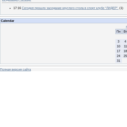
17:16
Сегодня прошло заседание круглого стола в спорт клубе “ЛИДЕР”.
(1)
Calendar
Пн
Вт
3
4
10
11
17
18
24
25
31
Полная версия сайта