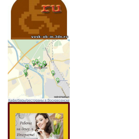
Кафе/бары/рестораны в Воскресенске