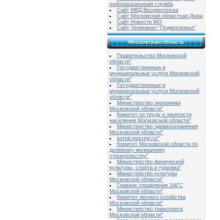
информационная служба
Сайт МВД Воскресенска
Сайт Московская областная Дума
Сайт Новости МО
Сайт Телеканал "Подмосковье"
Московская область
Правительство Московской
области"
Государственные и
муниципальные услуги Московской
области"
Государственные и
муниципальные услуги Московской
области"
Министерство экономики
Московской области"
Комитет по труду и занятости
населения Московской области"
Министерство здравоохранения
Московской области"
portal.mosreg.ru/"
Комитет Московской области по
долевому жилищному
строительству"
Министерство физической
культуры, спорта и туризма"
Министерство культуры
Московской области"
Главное управление ЗАГС
Московской области"
Комитет лесного хозяйства
Московской области"
Министерство транспорта
Московской области"