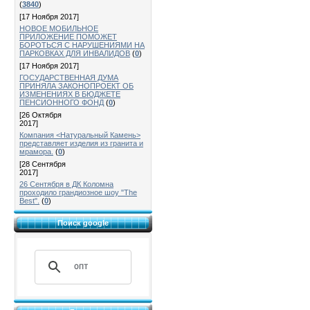
(
3840
)
[17 Ноября 2017]
НОВОЕ МОБИЛЬНОЕ
ПРИЛОЖЕНИЕ ПОМОЖЕТ
БОРОТЬСЯ С НАРУШЕНИЯМИ НА
ПАРКОВКАХ ДЛЯ ИНВАЛИДОВ
(
0
)
[17 Ноября 2017]
ГОСУДАРСТВЕННАЯ ДУМА
ПРИНЯЛА ЗАКОНОПРОЕКТ ОБ
ИЗМЕНЕНИЯХ В БЮДЖЕТЕ
ПЕНСИОННОГО ФОНД
(
0
)
[26 Октября
2017]
Компания <Натуральный Камень>
представляет изделия из гранита и
мрамора.
(
0
)
[28 Сентября
2017]
26 Сентября в ДК Коломна
проходило грандиозное шоу "The
Best".
(
0
)
Поиск google