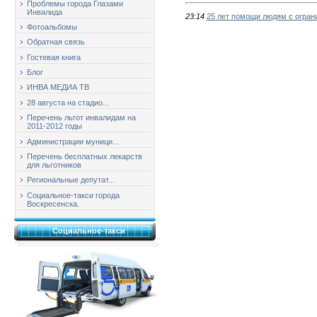
Проблемы города Глазами
Инвалида
23:14
25 лет помощи людям с огра
Фотоальбомы
Обратная связь
Гостевая книга
Блог
ИНВА МЕДИА ТВ
28 августа на стадио...
Перечень льгот инвалидам на
2011-2012 годы
Администрации муници...
Перечень бесплатных лекарств
для льготников
Региональные депутат...
Социальное-такси города
Воскресенска.
Социальное-такси