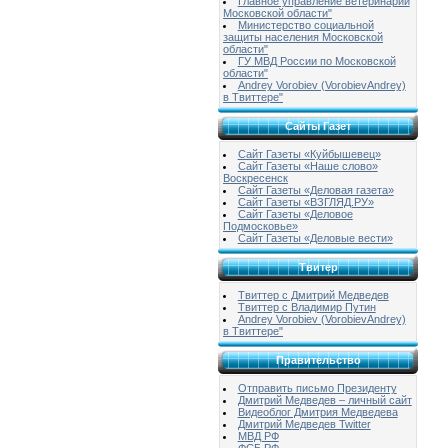
Главное управление ветеринарии
Московской области"
Министерство социальной
защиты населения Московской
области"
ГУ МВД России по Московской
области"
Andrey Vorobiev (VorobievAndrey)
в Твиттере"
Сайты Газет
Сайт Газеты «Куйбышевец»
Сайт Газеты «Наше слово»
Воскресенск
Сайт Газеты «Деловая газета»
Сайт Газеты «ВЗГЛЯД.РУ»
Сайт Газеты «Деловое
Подмосковье»
Сайт Газеты «Деловые вести»
Твитер
Твиттер с Дмитрий Медведев
Твиттер с Владимир Путин
Andrey Vorobiev (VorobievAndrey)
в Твиттере"
Правительство
Отправить письмо Президенту
Дмитрий Медведев – личный сайт
Видеоблог Дмитрия Медведева
Дмитрий Медведев Twitter
МВД РФ