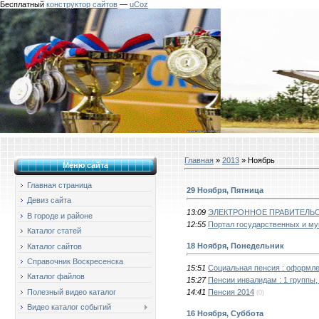
Бесплатный
конструктор сайтов
—
uCoz
Главная
»
2013
»
Ноябрь
Меню сайта
Главная страница
29 Ноября, Пятница
Девиз сайта
13:09
ЭЛЕКТРОННОЕ ПРАВИТЕЛЬ
В городе и районе
12:55
Портал государственных и му
Каталог статей
18 Ноября, Понедельник
Каталог сайтов
Справочник Воскресенска
15:51
Социальная пенсия : оформле
Каталог файлов
15:27
Пенсии инвалидам : 1 группы,
14:41
Пенсия 2014
Полезный видео каталог
(0)
Видео каталог событий
16 Ноября, Суббота