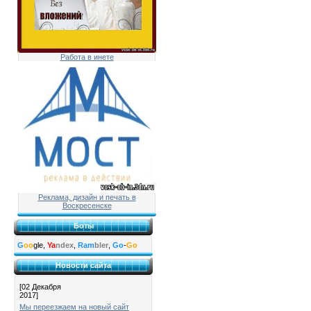
Работа в инете
Реклама, дизайн и печать в
Воскресенске
Боты
G
oo
gle,
Ya
ndex
,
Ram
bler
,
Go
-
Go
Новости сайта
[02 Декабря
2017]
Мы переезжаем на новый сайт