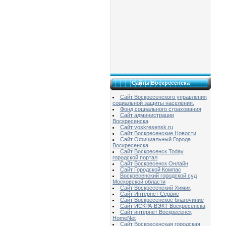
Сайты Воскресенска
Сайт Воскресенского управления
социальной защиты населения.
Фонд социального страхования
Сайт администрации
Воскресенска
Сайт voskresensk.ru
Сайт Воскресенские Новости
Сайт Официальный Города
Воскресенска
Сайт Воскресенск Today
городской портал
Сайт Воскресенск Онлайн
Сайт Городской Компас
Воскресенский городской суд
Московской области
Сайт Воскресенский Химик
Сайт Интернет Сервис
Сайт Воскресенское благочиние
Сайт ИСКРА-ВЭКТ Воскресенска
Сайт интернет Воскресенск
HomeNet
Сайт Воскресенская городская