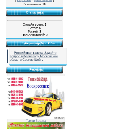
[
·
]
Результаты
Архив опросов
Всего ответов:
50
Статистика
Онлайн всего:
5
Ботов:
4
Гостей:
1
Пользователей:
0
Губернатор Мос.Обл
Российская газета
: Задайте
вопрос губернатору Московской
области Сергею Шойгу
Реклама
Такси Звезда