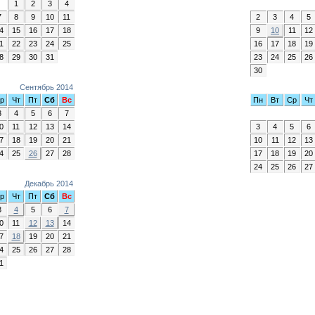
1
2
3
4
7
8
9
10
11
2
3
4
5
4
15
16
17
18
9
10
11
12
1
22
23
24
25
16
17
18
19
8
29
30
31
23
24
25
26
30
Сентябрь 2014
р
Чт
Пт
Сб
Вс
Пн
Вт
Ср
Чт
3
4
5
6
7
0
11
12
13
14
3
4
5
6
7
18
19
20
21
10
11
12
13
4
25
26
27
28
17
18
19
20
24
25
26
27
Декабрь 2014
р
Чт
Пт
Сб
Вс
3
4
5
6
7
0
11
12
13
14
7
18
19
20
21
4
25
26
27
28
1