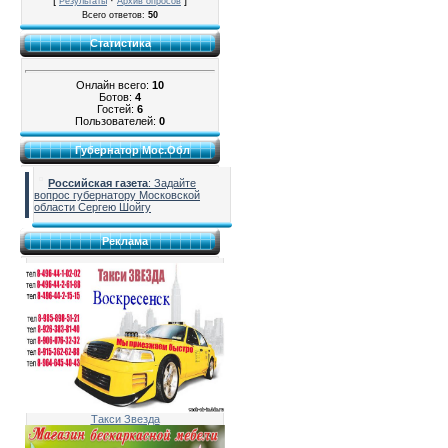
[
·
]
Результаты
Архив опросов
Всего ответов:
50
Статистика
Онлайн всего:
10
Ботов:
4
Гостей:
6
Пользователей:
0
Губернатор Мос.Обл
Российская газета
: Задайте
вопрос губернатору Московской
области Сергею Шойгу
Реклама
Такси Звезда