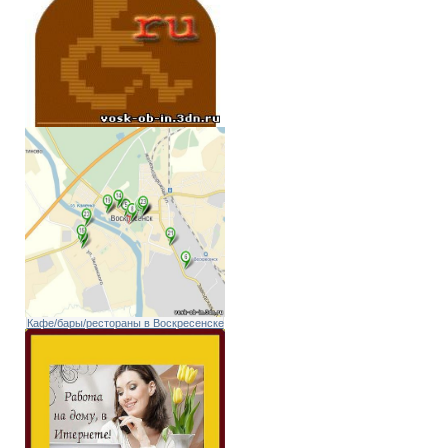
Кафе/бары/рестораны в Воскресенске