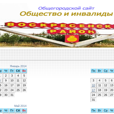
Январь 2014
р
Чт
Пт
Сб
Вс
Пн
Вт
Ср
Чт
1
2
3
4
5
8
9
10
11
12
3
4
5
6
5
16
17
18
19
10
11
12
13
2
23
24
25
26
17
18
19
20
9
30
31
24
25
26
27
31
Май 2014
р
Чт
Пт
Сб
Вс
Пн
Вт
Ср
Чт