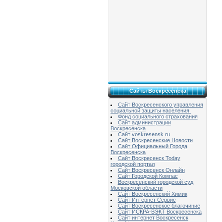
Сайты Воскресенска
Сайт Воскресенского управления
социальной защиты населения.
Фонд социального страхования
Сайт администрации
Воскресенска
Сайт voskresensk.ru
Сайт Воскресенские Новости
Сайт Официальный Города
Воскресенска
Сайт Воскресенск Today
городской портал
Сайт Воскресенск Онлайн
Сайт Городской Компас
Воскресенский городской суд
Московской области
Сайт Воскресенский Химик
Сайт Интернет Сервис
Сайт Воскресенское благочиние
Сайт ИСКРА-ВЭКТ Воскресенска
Сайт интернет Воскресенск