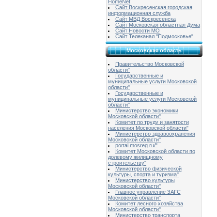
HomeNet
Сайт Воскресенская городская
информационная служба
Сайт МВД Воскресенска
Сайт Московская областная Дума
Сайт Новости МО
Сайт Телеканал "Подмосковье"
Московская область
Правительство Московской
области"
Государственные и
муниципальные услуги Московской
области"
Государственные и
муниципальные услуги Московской
области"
Министерство экономики
Московской области"
Комитет по труду и занятости
населения Московской области"
Министерство здравоохранения
Московской области"
portal.mosreg.ru/"
Комитет Московской области по
долевому жилищному
строительству"
Министерство физической
культуры, спорта и туризма"
Министерство культуры
Московской области"
Главное управление ЗАГС
Московской области"
Комитет лесного хозяйства
Московской области"
Министерство транспорта