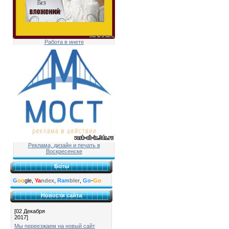
Работа в инете
Реклама, дизайн и печать в
Воскресенске
Боты
G
oo
gle,
Ya
ndex
,
Ram
bler
,
Go
-
Go
Новости сайта
[02 Декабря
2017]
Мы переезжаем на новый сайт