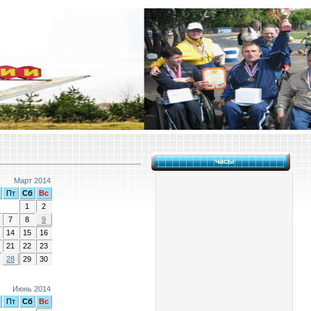
часы
Март 2014
Пт
Сб
Вс
1
2
7
8
9
14
15
16
21
22
23
28
29
30
Июнь 2014
Пт
Сб
Вс