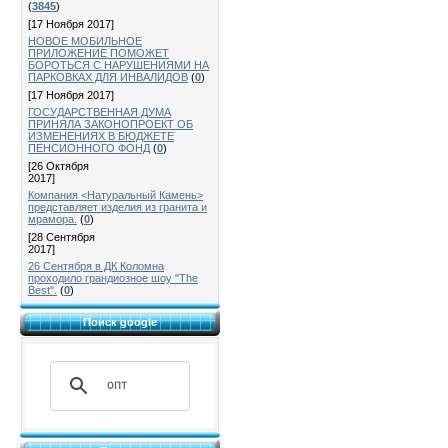
(
3845
)
[17 Ноября 2017]
НОВОЕ МОБИЛЬНОЕ
ПРИЛОЖЕНИЕ ПОМОЖЕТ
БОРОТЬСЯ С НАРУШЕНИЯМИ НА
ПАРКОВКАХ ДЛЯ ИНВАЛИДОВ
(
0
)
[17 Ноября 2017]
ГОСУДАРСТВЕННАЯ ДУМА
ПРИНЯЛА ЗАКОНОПРОЕКТ ОБ
ИЗМЕНЕНИЯХ В БЮДЖЕТЕ
ПЕНСИОННОГО ФОНД
(
0
)
[26 Октября
2017]
Компания <Натуральный Камень>
представляет изделия из гранита и
мрамора.
(
0
)
[28 Сентября
2017]
26 Сентября в ДК Коломна
проходило грандиозное шоу "The
Best".
(
0
)
Поиск google