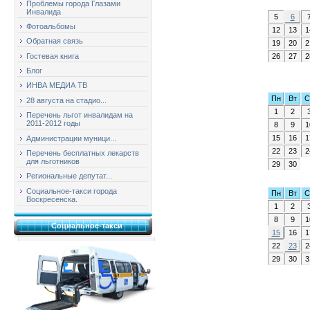
Проблемы города Глазами
Инвалида
5
6
Фотоальбомы
12
13
1
Обратная связь
19
20
2
26
27
2
Гостевая книга
Блог
ИНВА МЕДИА ТВ
Пн
Вт
С
28 августа на стадио...
1
2
Перечень льгот инвалидам на
2011-2012 годы
8
9
1
15
16
1
Администрации муници...
22
23
2
Перечень бесплатных лекарств
для льготников
29
30
Региональные депутат...
Социальное-такси города
Пн
Вт
С
Воскресенска.
1
2
8
9
1
Социальное-такси
15
16
1
22
23
2
29
30
3