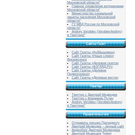
Московской области"
Главное управление ветеринарии
Московской области"
Министерство социальной
защиты населения Московской
области"
ГУ МВД России по Московской
области"
Andrey Vorobiev (VorobievAndrey)
в Твиттере"
Сайты Газет
Сайт Газеты «Куйбышевец»
Сайт Газеты «Наше слово»
Воскресенск
Сайт Газеты «Деловая газета»
Сайт Газеты «ВЗГЛЯД.РУ»
Сайт Газеты «Деловое
Подмосковье»
Сайт Газеты «Деловые вести»
Твитер
Твиттер с Дмитрий Медведев
Твиттер с Владимир Путин
Andrey Vorobiev (VorobievAndrey)
в Твиттере"
Правительство
Отправить письмо Президенту
Дмитрий Медведев – личный сайт
Видеоблог Дмитрия Медведева
Дмитрий Медведев Twitter