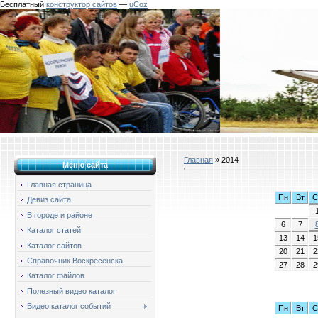
Бесплатный
конструктор сайтов
—
uCoz
Главная
»
2014
Меню сайта
Главная страница
Пн
Вт
С
Девиз сайта
В городе и районе
6
7
Каталог статей
13
14
1
Каталог сайтов
20
21
2
Справочник Воскресенска
27
28
2
Каталог файлов
Полезный видео каталог
Видео каталог событий
Пн
Вт
С