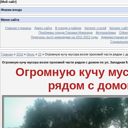
[
Мой сайт
]
Форма входа
Меню сайта
Главная страница
Девиз сайта
В городе и районе
Каталог статей
Каталог сай
Проблемы города Глазами Инвалида
Фотоальбомы
Обрат
Перечень льгот инвалидам на 2011-2012 годы
Администрации му
Социальное-
Главная
»
2016
»
Июль
»
26
» Огромную кучу мусора возле проезжей части рядом с до
Огромную кучу мусора возле проезжей части рядом с домом по ул. Западная 9
Огромную кучу мус
рядом с домо